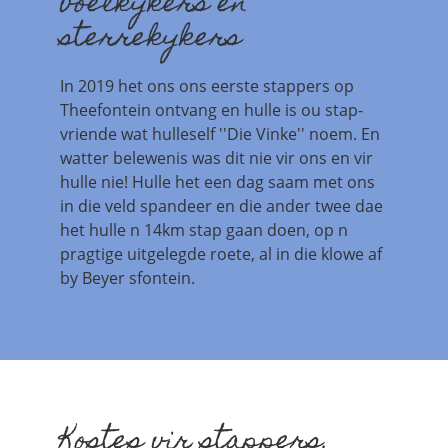
voelkykers en
sterrekykers
In 2019 het ons ons eerste stappers op
Theefontein ontvang en hulle is ou stap-
vriende wat hulleself ''Die Vinke'' noem. En
watter belewenis was dit nie vir ons en vir
hulle nie! Hulle het een dag saam met ons
in die veld spandeer en die ander twee dae
het hulle n 14km stap gaan doen, op n
pragtige uitgelegde roete, al in die klowe af
by Beyer sfontein.
Kostes vir stappers,