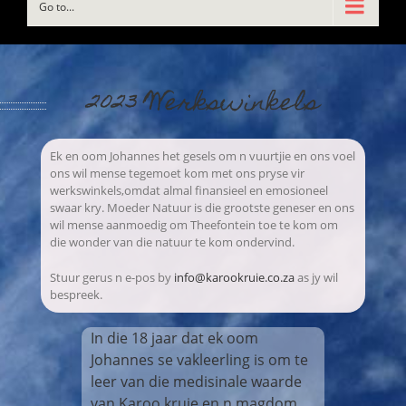
Go to...
2023 Werkswinkels
Ek en oom Johannes het gesels om n vuurtjie en ons voel
ons wil mense tegemoet kom met ons pryse vir
werkswinkels,omdat almal finansieel en emosioneel
swaar kry. Moeder Natuur is die grootste geneser en ons
wil mense aanmoedig om Theefontein toe te kom om
die wonder van die natuur te kom ondervind.
Stuur gerus n e-pos by
info@karookruie.co.za
as jy wil
bespreek.
In die 18 jaar dat ek oom
Johannes se vakleerling is om te
leer van die medisinale waarde
van Karoo kruie en n magdom