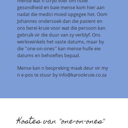
mense wat n stryd voer om hulle
gesondheid en baie mense kom hier aan
nadat die medici moed opgegee het. Oom
Johannes ondersoek dan die pasient en
ons berei kruie voor wat die persoon kan
gebruik vir die duur van sy verblyf. Ons
werkswinkels het vaste datums, maar by
die ''one-on-ones'' kan mense hulle eie
datums en behoeftes bepaal.
Mense kan n bespreking maak deur vir my
n e-pos te stuur by
info@karookruie.co.za
Kostes van ''one-on-ones''