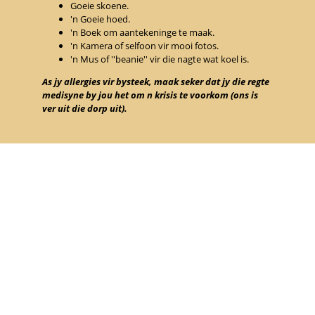
Goeie skoene.
'n Goeie hoed.
'n Boek om aantekeninge te maak.
'n Kamera of selfoon vir mooi fotos.
'n Mus of ''beanie'' vir die nagte wat koel is.
As jy allergies vir bysteek, maak seker dat jy die regte
medisyne by jou het om n krisis te voorkom (ons is
ver uit die dorp uit).