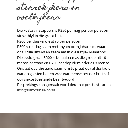
sterrekykers en
voelkykers
Die koste vir stappers is R250 per nag per per persoon
vir verblyf in die groot huis.
R200 per dag vir die stap per persoon.
R500 vir n dag saam met my en oom Johannes, waar
ons kruie uitwys en saam eet in die Katjie-3-Blaarbos.
Die bedrag van R500 is betaalbaar as die groep uit 10
mense bestaan en R750 per dag vir minder as 8 mense.
Ons eet daardie aand saam om te praat oor al die kruie
wat ons gesien het en vrae wat mense het oor kruie of
oor siekte toestande beantwoord.
Besprekings kan gemaak word deur n e-pos te stuur na
info@karookruie.co.za