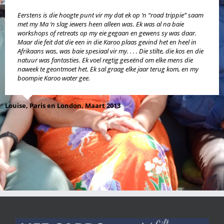
Eerstens is die hoogte punt vir my dat ek op ‘n “road trippie” saam
met my Ma ‘n slag iewers heen alleen was. Ek was al na baie
workshops of retreats op my eie gegaan en gewens sy was daar.
Maar die feit dat die een in die Karoo plaas gevind het en heel in
Afrikaans was, was baie spesiaal vir my. . . . Die stilte, die kos en die
natuur was fantasties. Ek voel regtig geseënd om elke mens die
naweek te geontmoet het. Ek sal graag elke jaar terug kom, en my
boompie Karoo water gee.
Louise, Paris en London, Maart 2013