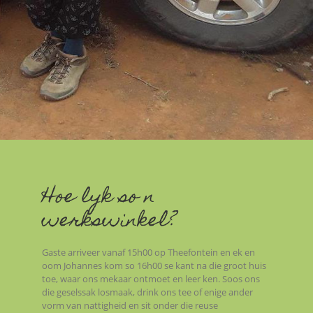
Hoe lyk so n
werkswinkel?
Gaste arriveer vanaf 15h00 op Theefontein en ek en
oom Johannes kom so 16h00 se kant na die groot huis
toe, waar ons mekaar ontmoet en leer ken. Soos ons
die geselssak losmaak, drink ons tee of enige ander
vorm van nattigheid en sit onder die reuse