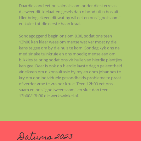
Daardie aand eet ons almal saam onder die sterre as
die weer dit toelaat en gesels dan n hond uit n bos uit.
Hier bring elkeen dit wat hy wil eet en ons ''gooi saam''
en kuier tot die eerste haan kraai.
Sondagoggend begin ons om 8.00, sodat ons teen
13h00 kan klaar wees om mense wat ver moet ry die
kans te gee om by die huis te kom. Sondag kyk ons na
medisinake tuinkruie en ons moedig mense aan om
blikkies te bring sodat ons vir hulle van hierdie plantjies
kan gee. Daar is ook op hierdie laaste dag n geleentheid
vir elkeen om n konsultasie by my en oom Johannes te
kry om oor individuele gesondheids-probleme te praat
of verder vrae te vra oor kruie. Teen 12h00 eet ons
saam en ons ''gooi weer saam'' en sluit dan teen
13h00/13h30 die werkswinkel af.
Datums 2023