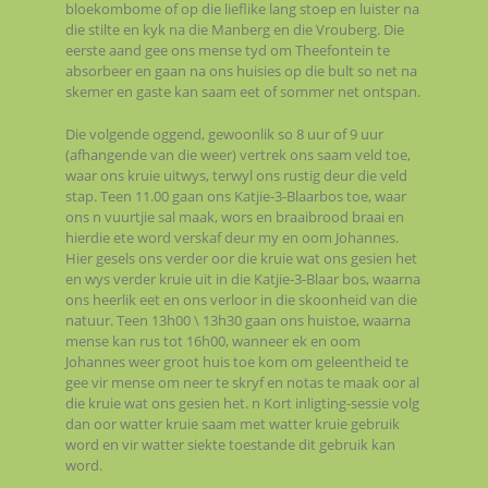
bloekombome of op die lieflike lang stoep en luister na
die stilte en kyk na die Manberg en die Vrouberg. Die
eerste aand gee ons mense tyd om Theefontein te
absorbeer en gaan na ons huisies op die bult so net na
skemer en gaste kan saam eet of sommer net ontspan.
Die volgende oggend, gewoonlik so 8 uur of 9 uur
(afhangende van die weer) vertrek ons saam veld toe,
waar ons kruie uitwys, terwyl ons rustig deur die veld
stap. Teen 11.00 gaan ons Katjie-3-Blaarbos toe, waar
ons n vuurtjie sal maak, wors en braaibrood braai en
hierdie ete word verskaf deur my en oom Johannes.
Hier gesels ons verder oor die kruie wat ons gesien het
en wys verder kruie uit in die Katjie-3-Blaar bos, waarna
ons heerlik eet en ons verloor in die skoonheid van die
natuur. Teen 13h00 \ 13h30 gaan ons huistoe, waarna
mense kan rus tot 16h00, wanneer ek en oom
Johannes weer groot huis toe kom om geleentheid te
gee vir mense om neer te skryf en notas te maak oor al
die kruie wat ons gesien het. n Kort inligting-sessie volg
dan oor watter kruie saam met watter kruie gebruik
word en vir watter siekte toestande dit gebruik kan
word.