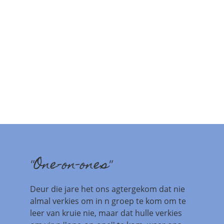
''One-on-ones''
Deur die jare het ons agtergekom dat nie
almal verkies om in n groep te kom om te
leer van kruie nie, maar dat hulle verkies