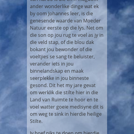
ander wonderlike dinge wat ek
by oom Johannes leer, is die
genesende waarde van Moeder
Natuur eerste op die lys. Net om
die son op jou rug te voel as jy in
die veld stap, of die blou dak
bokant jou bewonder of die
voeltjies se sang te beluister,
verander iets in jou
binnelandskap en maak
seerplekke in jou binneste
gesond. Dit het my jare gevat
om werklik die stilte hier in die
Land van Ruimte te hoor en te
voel watter goeie medisyne dit is
om weg te sink in hierdie heilige
Stilte.
Jy hoef niks te doen om hierdie