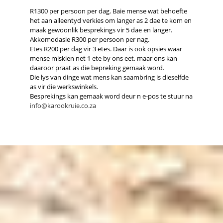
R1300 per persoon per dag. Baie mense wat behoefte
het aan alleentyd verkies om langer as 2 dae te kom en
maak gewoonlik besprekings vir 5 dae en langer.
Akkomodasie R300 per persoon per nag.
Etes R200 per dag vir 3 etes. Daar is ook opsies waar
mense miskien net 1 ete by ons eet, maar ons kan
daaroor praat as die bepreking gemaak word.
Die lys van dinge wat mens kan saambring is dieselfde
as vir die werkswinkels.
Besprekings kan gemaak word deur n e-pos te stuur na
info@karookruie.co.za