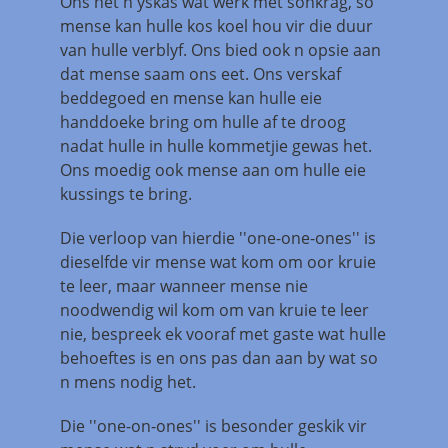
Ons het n yskas wat werk met sonkrag, so
mense kan hulle kos koel hou vir die duur
van hulle verblyf. Ons bied ook n opsie aan
dat mense saam ons eet. Ons verskaf
beddegoed en mense kan hulle eie
handdoeke bring om hulle af te droog
nadat hulle in hulle kommetjie gewas het.
Ons moedig ook mense aan om hulle eie
kussings te bring.
Die verloop van hierdie ''one-one-ones'' is
dieselfde vir mense wat kom om oor kruie
te leer, maar wanneer mense nie
noodwendig wil kom om van kruie te leer
nie, bespreek ek vooraf met gaste wat hulle
behoeftes is en ons pas dan aan by wat so
n mens nodig het.
Die ''one-on-ones'' is besonder geskik vir