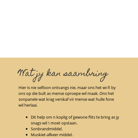
Wat jy kan saambring
Hier is nie selfoon ontvangs nie, maar ons het wi-fi by
ons op die bult as mense oproepe wil maak. Ons het
sonpanele wat krag verskaf vir mense wat hulle fone
wil herlaai.
Dit help om n koplig of gewone flits te bring as jy
snags wil \ moet opstaan.
Sonbrandmiddel.
Muskiet-afkeer middel.